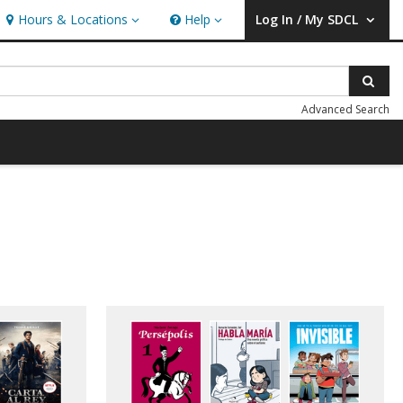
Hours & Locations
Help
Log In / My SDCL
Hours & Locations
Help
User Log In / My SDCL.
Sear
Advanced Search